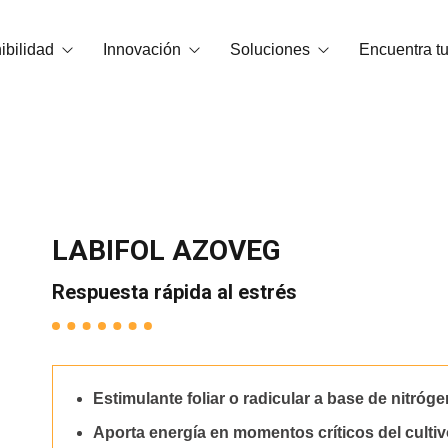
ibilidad
Innovación
Soluciones
Encuentra tu
carbono
Tecnología OrganiCore
Bioestimulación
edio Ambiente y Certificaciones
I+D+i
Correctores de Carencias
Smart Tech
NPK Hidrosolubles
LABIFOL AZOVEG
Casos de éxito
Abonos granulados y microgranul
Respuesta rápida al estrés
Enmiendas
Sustancias básicas
Estimulante foliar o radicular a base de nitró
Acondicionadores de suelo
Aporta energía en momentos críticos del cultiv
NPKs Foliares