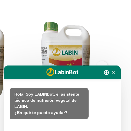
LabinBot
Hola. Soy LABINbot, el asistente 
técnico de nutrición vegetal de 
LABIN.

LABIFOL SUPERAMINO
LABISIN
¿En qué te puedo ayudar?