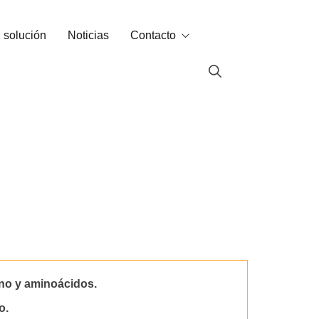
 solución
Noticias
Contacto
Contacto
Contacto de ventas
ados
geno y aminoácidos.
o.