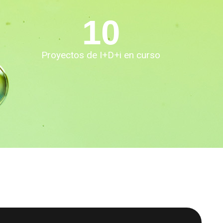
10
Proyectos de I+D+i en curso