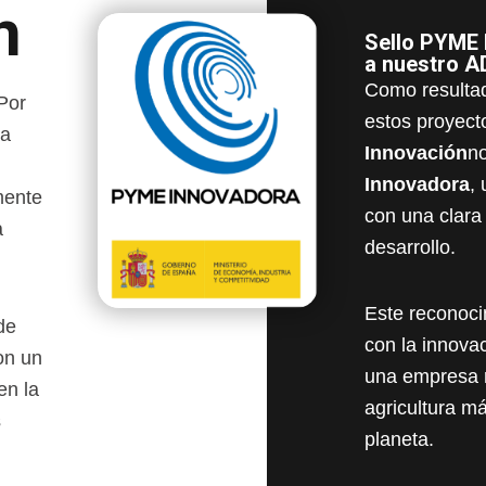
n
Sello PYME 
a nuestro A
Como resultad
Por
estos proyect
la
Innovación
n
Innovadora
,
mente
con una clara
a
desarrollo.
Este reconoci
de
con la innova
on un
una empresa r
en la
agricultura má
s
planeta.