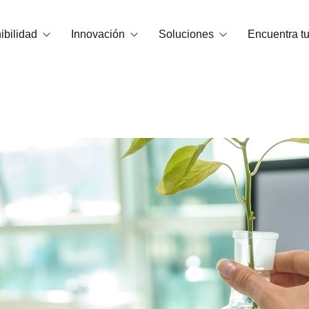
ibilidad
Innovación
Soluciones
Encuentra tu
carbono
Tecnología OrganiCore
Bioestimulación
edio Ambiente y Certificaciones
I+D+i
Correctores de Carencias
Smart Tech
NPK Hidrosolubles
Casos de éxito
Abonos granulados y microgranul
Enmiendas
Sustancias básicas
Acondicionadores de suelo
NPKs Foliares