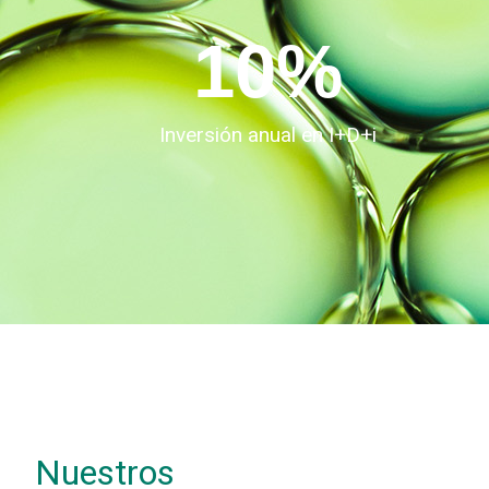
10
%
Inversión anual en I+D+i
Nuestros