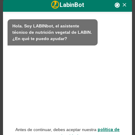
LabinBot
Nosotros
Hola. Soy LABINbot, el asistente 
técnico de nutrición vegetal de LABIN.

Productos
¿En qué te puedo ayudar?
Sostenibilidad
Contacto
PRODUCTOS LABIN S.L.
C/ Alemania, 10 (08700) Igualada, Barcelona
(Spain)
+34 93 803 19 66
Aviso legal
Antes de continuar, debes aceptar nuestra
política de
Política de redes sociales