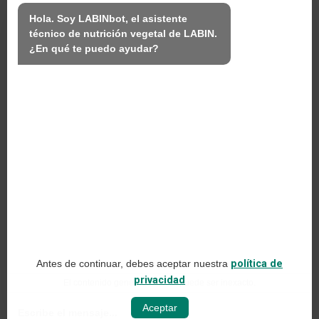
Nosotros
Hola. Soy LABINbot, el asistente 
técnico de nutrición vegetal de LABIN.

Productos
¿En qué te puedo ayudar?
Sostenibilidad
Contacto
PRODUCTOS LABIN S.L.
C/ Alemania, 10 (08700) Igualada, Barcelona
(Spain)
+34 93 803 19 66
Aviso legal
Antes de continuar, debes aceptar nuestra
política de
Política de redes sociales
privacidad
El contenido generado con IA puede ser inexacto.
Política de privacidad web
Aceptar