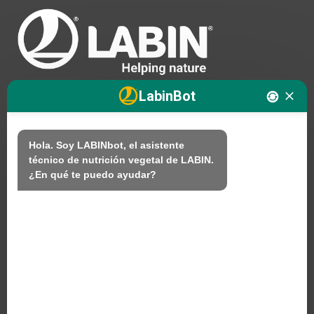
LabinBot
Nosotros
Hola. Soy LABINbot, el asistente 
técnico de nutrición vegetal de LABIN.

Productos
¿En qué te puedo ayudar?
Sostenibilidad
Contacto
PRODUCTOS LABIN S.L.
C/ Alemania, 10 (08700) Igualada, Barcelona
(Spain)