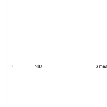
7
NID
6 me