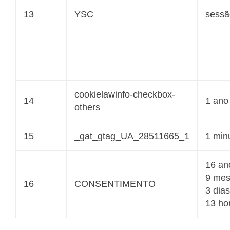
13
YSC
sessã
cookielawinfo-checkbox-
14
1 ano
others
15
_gat_gtag_UA_28511665_1
1 min
16 an
9 me
16
CONSENTIMENTO
3 dias
13 ho