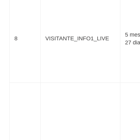
5 me
8
VISITANTE_INFO1_LIVE
27 di