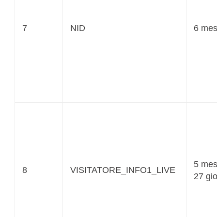
7
NID
6 mes
5 mes
8
VISITATORE_INFO1_LIVE
27 gio