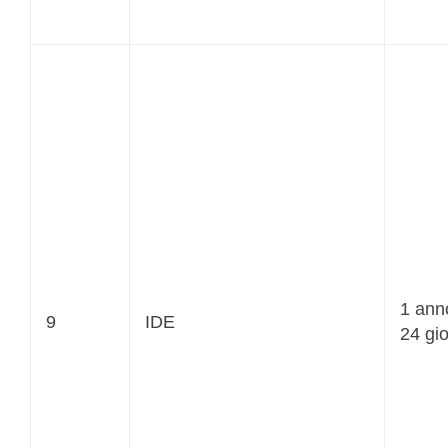
1 ann
9
IDE
24 gio