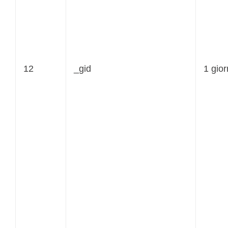
12
_gid
1 gio