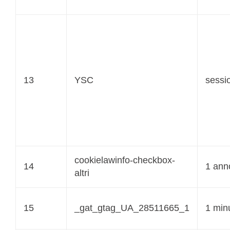
13
YSC
sessi
cookielawinfo-checkbox-
14
1 ann
altri
15
_gat_gtag_UA_28511665_1
1 min