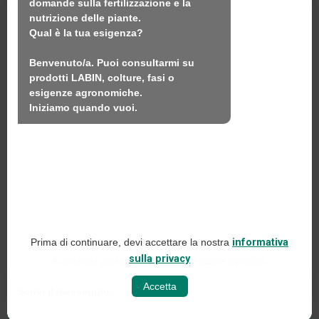
domande sulla fertilizzazione e la 
nutrizione delle piante.

Prodotti
Qual è la tua esigenza?

Sostenibilità
Benvenuto/a. Puoi consultarmi su 
Contatto
prodotti LABIN, colture, fasi o 
esigenze agronomiche.

Iniziamo quando vuoi.
LABIN PRODUCTS S.L.
C/ Alemania, 10 (08700) Igualada, Barcellona
(Spagna)
+34 93 803 19 66
Avviso legale
Prima di continuare, devi accettare la nostra
informativa
Politica sui social media
sulla privacy
Il contenuto generato dall'IA potrebbe essere impreciso.
Informativa sulla privacy del web
Accetta
Politica sui cookie