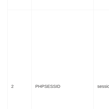
2
PHPSESSID
sessi