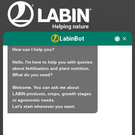
Hello. I am LABINbot, LABIN's 
LabinBot
technical assistant for plant nutrition.

How can I help you?

Nós
Hello. I'm here to help you with queries 
about fertilization and plant nutrition.

Produtos
What do you need?

Sustentabilidade
Welcome. You can ask me about 
Contacto
LABIN products, crops, growth stages 
or agronomic needs.

Let's start whenever you want.
LABIN PRODUCTS S.L.
C/ Alemania, 10 (08700) Igualada, Barcelona
(Espanha)