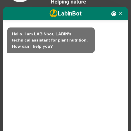
LabinBot
Nós
Hello. I am LABINbot, LABIN's 
technical assistant for plant nutrition.

Produtos
How can I help you?
Sustentabilidade
Contacto
LABIN PRODUCTS S.L.
C/ Alemania, 10 (08700) Igualada, Barcelona
(Espanha)
+34 93 803 19 66
Aviso legal