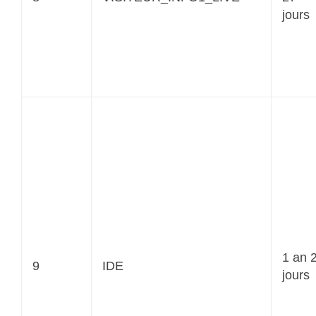
jours
1 an 
9
IDE
jours