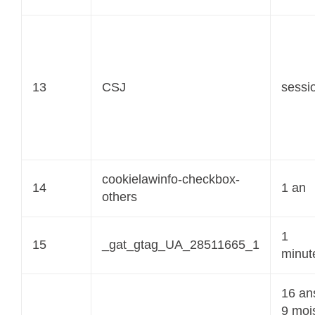
13
CSJ
sessi
cookielawinfo-checkbox-
14
1 an
others
1
15
_gat_gtag_UA_28511665_1
minut
16 an
9 moi