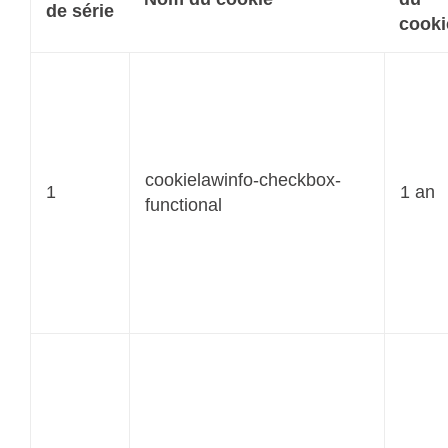
de série
cooki
cookielawinfo-checkbox-
1
1 an
functional