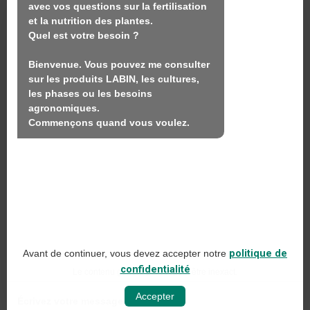
avec vos questions sur la fertilisation 
Nous
et la nutrition des plantes.

Quel est votre besoin ?

Produits
Bienvenue. Vous pouvez me consulter 
Durabilité
sur les produits LABIN, les cultures, 
Contact
les phases ou les besoins 
agronomiques.

Commençons quand vous voulez.
LABIN PRODUCTS S.L.
C/ Alemania, 10 (08700) Igualada, Barcelona
(Espagne)
+34 93 803 19 66
Avis juridique
Avant de continuer, vous devez accepter notre
politique de
Politique en matière de médias sociaux
confidentialité
Le contenu généré par l'IA peut être inexact.
Politique de confidentialité sur le web
Accepter