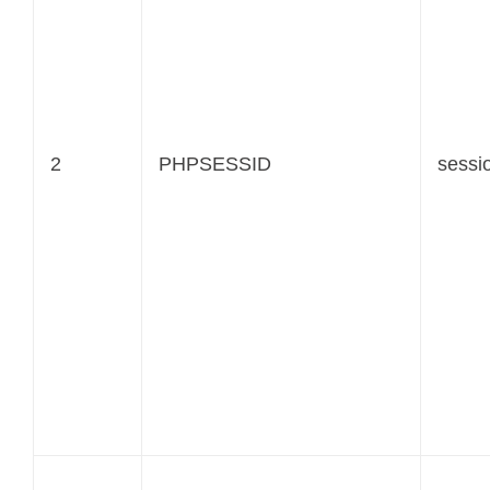
2
PHPSESSID
sessi