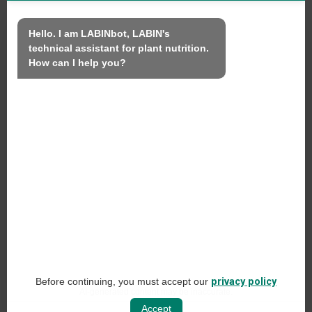
Nós
Hello. I am LABINbot, LABIN's 
technical assistant for plant nutrition.

Produtos
How can I help you?
Sustentabilidade
Contacto
LABIN PRODUCTS S.L.
C/ Alemania, 10 (08700) Igualada, Barcelona
(Espanha)
+34 93 803 19 66
Aviso legal
Before continuing, you must accept our
privacy policy
Política de redes sociais
AI-generated content may be inaccurate.
Accept
Política de privacidade da Web