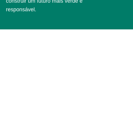
construir um futuro mais verde e
responsável.
Procuramos as soluções mais
sustentáveis