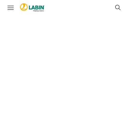
Ajuda a natureza
desde 1948
LABIN
é uma marca pioneira em
nutrição
vegetal
, com um historial de apoio a soluções
técnicas de elevado valor.
Desde 1948
que
dedicamos a nossa experiência a
estudar, imitar,
estimular e apoiar a natureza
para fornecer uma
nutrição avançada que impulsiona uma agricultura
mais
eficiente e sustentável
.