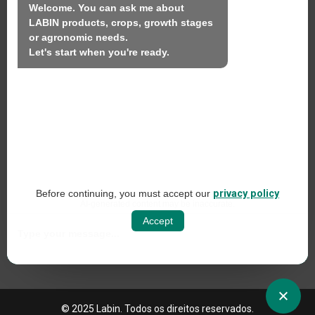
Welcome. You can ask me about 
Contacto
LABIN products, crops, growth stages 
or agronomic needs.

Let's start when you're ready.
LABIN PRODUCTS S.L.
C/ Alemania, 10 (08700) Igualada, Barcelona
(Espanha)
+34 93 803 19 66
Aviso legal
Before continuing, you must accept our
privacy policy
Política de redes sociais
AI-generated content may be inaccurate.
Accept
Política de privacidade da Web
Política de cookies
© 2025 Labin. Todos os direitos reservados.