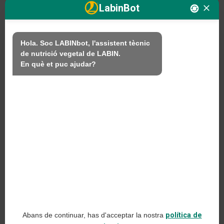
LabinBot
Nosaltres
Hola. Soc LABINbot, l'assistent tècnic 
de nutrició vegetal de LABIN.

Productes
En què et puc ajudar?
Sostenibilitat
Contacte
PRODUCTES LABIN SL
C/ Alemanya, 10 (08700) Igualada, Barcelona
(Spain)
+34 93 803 19 66
Avís legal
Abans de continuar, has d'acceptar la nostra
política de
Política de xarxes socials