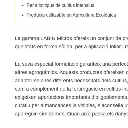
Per a tot tipus de cultius intensius
Especialitats
Producte utilitzable en Agricultura Ecològica
Complements
Quelats
La gamma LABIN Micros ofereix un conjunt de pr
Agricultura ecològica
quelatats en forma sòlida, per a aplicació foliar i r
La seva especial formulació garanteix una perfecta 
altres agroquímics. Aquests productes ofereixen d
adaptar-se a les diferents necessitats dels cultius, 
com a complement de la fertirrigació en cultius i
exigeixen aportacions importants d’oligoelements
curatiu per a mancances ja visibles, s’aconsella u
apareguin símptomes. Quan això passa els danys s