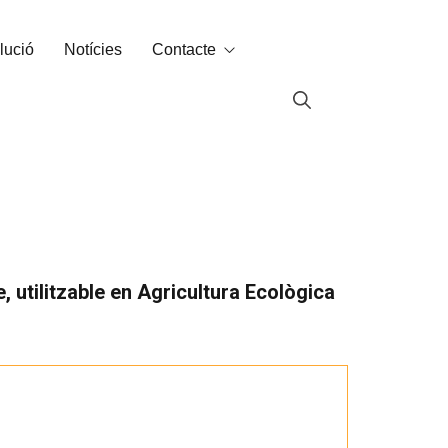
lució
Notícies
Contacte
Contacte
Labin al món
, utilitzable en Agricultura Ecològica