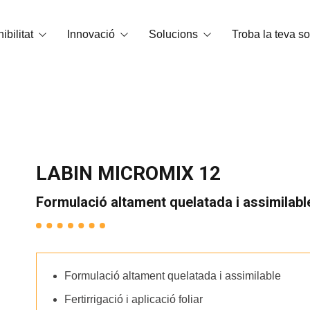
ibilitat
Innovació
Solucions
Troba la teva so
 carboni
Tecnologia OrganiCore
Bioestimulació
Medi Ambient i Certificacions
R+D+I
Correctors de carències
Smart Tech
NPK Hidrosolubles
LABIN MICROMIX 12
Casos d’èxit
Adobs granulats i microgranulats
Formulació altament quelatada i assimilable
Esmenes
Substàncies bàsiques
Formulació altament quelatada i assimilable
Condicionadors de sòl
Fertirrigació i aplicació foliar
NPKs Foliars