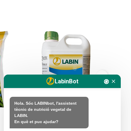
LabinBot
Hola. Sóc LABINbot, l'assistent 
tècnic de nutrició vegetal de 
LABIN.

LABIFOL NITROMAGNESICO
LABIFOL
En què et puc ajudar?