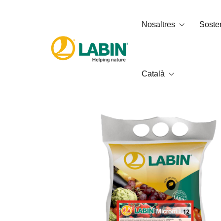
Nosaltres
Sosten
Català
Qui som
Petjada de
Serveis
Qualitat, 
Codi Ètic
العربية
English
Français
Italiano
Español