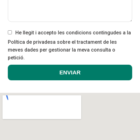
He llegit i accepto les condicions contingudes a la
Política de privadesa sobre el tractament de les
meves dades per gestionar la meva consulta o
petició.
ENVIAR
A
l
t
e
r
n
a
t
i
v