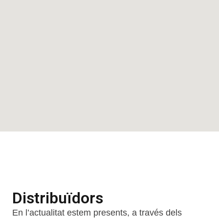
e
:
Distribuïdors
En l’actualitat estem presents, a través dels