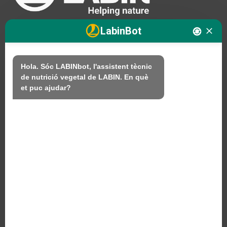
LabinBot
Nosaltres
Hola. Sóc LABINbot, l'assistent tècnic 
de nutrició vegetal de LABIN. En què 
Productes
et puc ajudar?
Sostenibilitat
Contacte
PRODUCTES LABIN SL
C/ Alemanya, 10 (08700) Igualada, Barcelona
(Spain)
+34 93 803 19 66