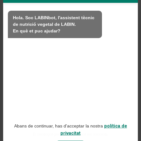
Nosaltres
Hola. Soc LABINbot, l'assistent tècnic 
de nutrició vegetal de LABIN.

Productes
En què et puc ajudar?
Sostenibilitat
Contacte
PRODUCTES LABIN SL
C/ Alemanya, 10 (08700) Igualada, Barcelona
(Spain)
+34 93 803 19 66
Avís legal
Abans de continuar, has d'acceptar la nostra
política de
Política de xarxes socials
privacitat
El contingut generat amb IA pot ser inexacte.