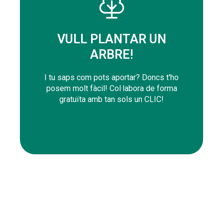
PLANTAR
VULL PLANTAR UN
ARBRE!
GRATIS
PLANTA EL TEU ARBRE
I tu saps com pots aportar? Doncs t'ho
posem molt fàcil! Col·labora de forma
gratuïta amb tan sols un CLIC!