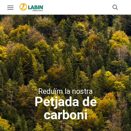
Reduïm la nostra
Petjada de
carboni