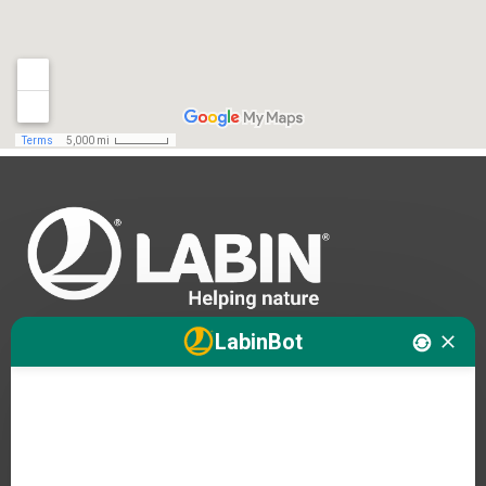
LabinBot
Nosaltres
Productes