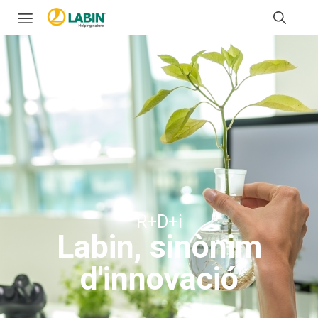
R+D+i
Labin, sinònim
d'innovació