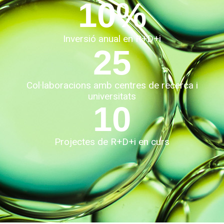
10
%
Inversió anual en R+D+i
25
Col·laboracions amb centres de recerca i
universitats
10
Projectes de R+D+i en curs