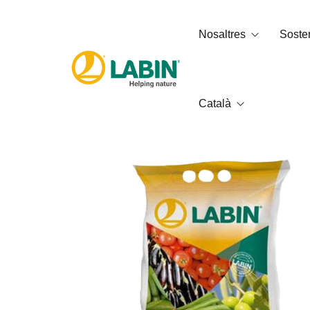
Nosaltres
Sosten
Català
Qui som
Petjada de
Serveis
Qualitat, 
Codi Ètic
العربية
English
Français
Italiano
Español