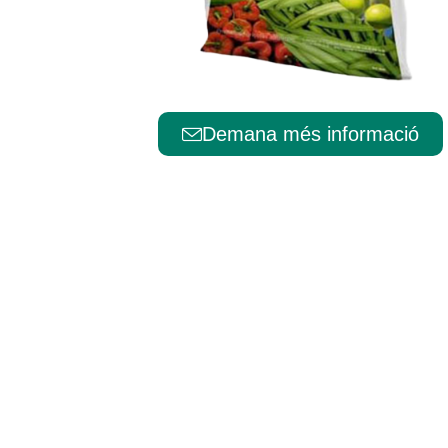
Português
Demana més informació