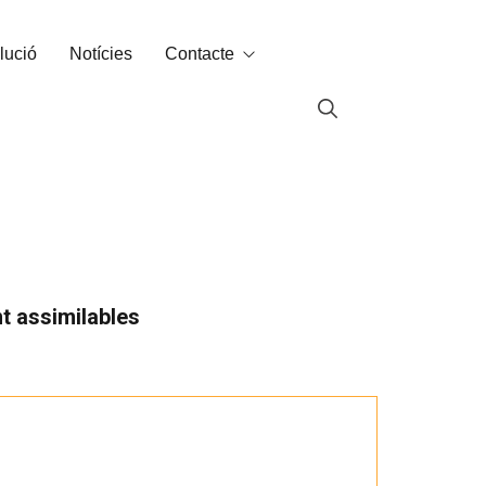
lució
Notícies
Contacte
Contacte
Labin al món
t assimilables