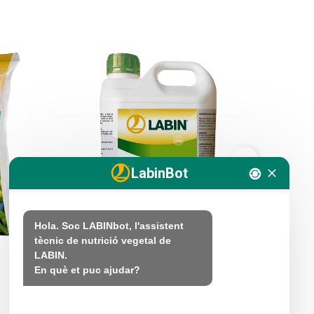
LabinBot
Hola. Soc LABINbot, l'assistent 
tècnic de nutrició vegetal de 
LABIN.

LABIFOL POTASICO 50 V
LABIFER
En què et puc ajudar?