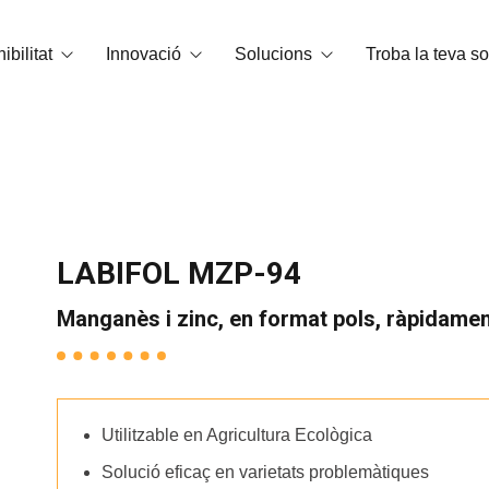
ibilitat
Innovació
Solucions
Troba la teva so
 carboni
Tecnologia OrganiCore
Bioestimulació
Medi Ambient i Certificacions
R+D+I
Correctors de carències
Smart Tech
NPK Hidrosolubles
LABIFOL MZP-94
Casos d’èxit
Adobs granulats i microgranulats
Manganès i zinc, en format pols, ràpidamen
Esmenes
Substàncies bàsiques
Utilitzable en Agricultura Ecològica
Condicionadors de sòl
Solució eficaç en varietats problemàtiques
NPKs Foliars