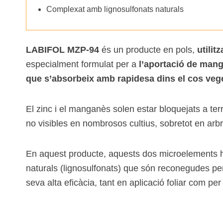
Complexat amb lignosulfonats naturals
Especialitats
Complements
LABIFOL MZP-94
és un producte en pols,
utilit
Quelats
especialment formulat per a
l’aportació de mang
que s’absorbeix amb rapidesa dins el cos veg
Agricultura ecològica
El zinc i el manganès solen estar bloquejats a te
no visibles en nombrosos cultius, sobretot en arbres
En aquest producte, aquests dos microelements 
naturals (lignosulfonats) que són reconegudes per
seva alta eficàcia, tant en aplicació foliar com per 