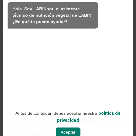
Nosotros
Hola. Soy LABINbot, el asistente 
técnico de nutrición vegetal de LABIN.

Productos
¿En qué te puedo ayudar?
Sostenibilidad
Contacto
PRODUCTOS LABIN S.L.
C/ Alemania, 10 (08700) Igualada, Barcelona
(Spain)
+34 93 803 19 66
Aviso legal
Antes de continuar, debes aceptar nuestra
política de
Política de redes sociales
privacidad
El contenido generado con IA puede ser inexacto.
Política de privacidad web
Aceptar