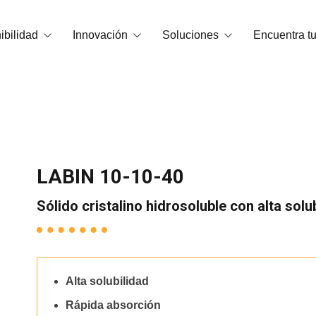
ibilidad
Innovación
Soluciones
Encuentra tu
carbono
Tecnología OrganiCore
Bioestimulación
edio Ambiente y Certificaciones
I+D+i
Correctores de Carencias
Smart Tech
NPK Hidrosolubles
LABIN 10-10-40
Casos de éxito
Abonos granulados y microgranul
Sólido cristalino hidrosoluble con alta solu
Enmiendas
Sustancias básicas
Alta solubilidad
Acondicionadores de suelo
Rápida absorción
NPKs Foliares