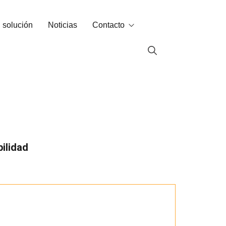
 solución
Noticias
Contacto
Contacto
Contacto de ventas
ados
bilidad