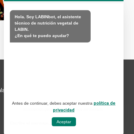
Hola. Soy LABINbot, el asistente 
técnico de nutrición vegetal de 
LABIN.

LABIN 20-20-20
LABIN 20
¿En qué te puedo ayudar?
Aviso legal
lada,
Política de redes sociales
Antes de continuar, debes aceptar nuestra
política de
Política de privacidad web
El contenido generado con IA puede ser inexacto.
privacidad
Política de cookies
Aceptar