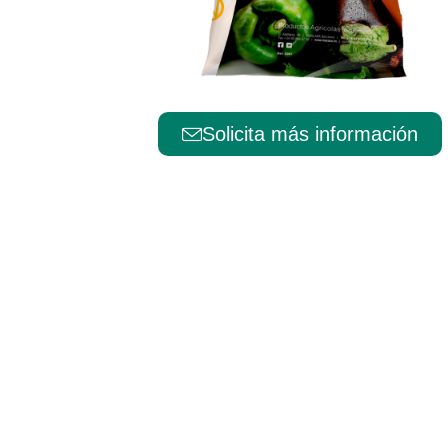
Português
Solicita más información