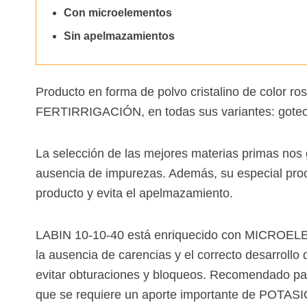
Con microelementos
Especialidades
Sin apelmazamientos
Complementos
Quelatos
Producto en forma de polvo cristalino de color ro
Agricultura ecológica
FERTIRRIGACIÓN, en todas sus variantes: goteo,
La selección de las mejores materias primas nos g
ausencia de impurezas. Además, su especial proce
producto y evita el apelmazamiento.
LABIN 10-10-40 está enriquecido con MICRO
la ausencia de carencias y el correcto desarrollo 
evitar obturaciones y bloqueos. Recomendado para
que se requiere un aporte importante de POTA