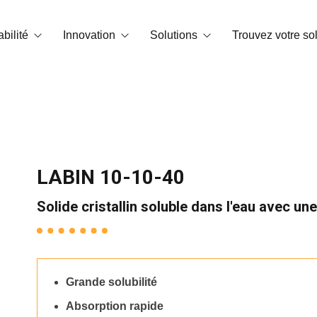
bilité
Innovation
Solutions
Trouvez votre so
te carbone
Technologie OrganiCore
Biostimulation
 environnement et certifications
R&D&I
Correcteurs de carence
Smart Tech
NPK soluble dans l’eau
LABIN 10-10-40
Histoires de réussite
Engrais granulés et microgranulés
Solide cristallin soluble dans l'eau avec un
Amendements
Substances de base
Grande solubilité
Conditionneurs de sol
Absorption rapide
NPK foliaires