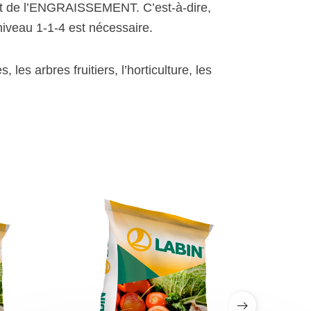
 de l’ENGRAISSEMENT. C’est-à-dire,
niveau 1-1-4 est nécessaire.
s, les arbres fruitiers, l’horticulture, les
Bonjour. Je suis LABINbot, 
l'assistant technique en nutrition 
végétale de LABIN.
