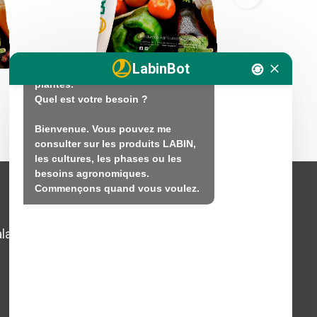
En quoi puis-je vous aider ?

Bonjour. Je suis là pour vous 
aider avec vos questions sur la 
LabinBot
fertilisation et la nutrition des 
plantes.

LABIN 20-20-20
LABIN 20
Quel est votre besoin ?

Bienvenue. Vous pouvez me 
consulter sur les produits LABIN, 
les cultures, les phases ou les 
besoins agronomiques.

Commençons quand vous voulez.
Avis juridique
lada,
Politique en matière de
médias sociaux
Politique de confidentialité
sur le web