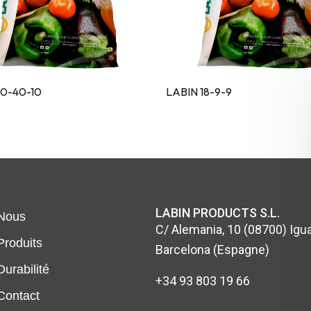
10-40-10
LABIN 18-9-9
LABIN PRODUCTS S.L.
Nous
C/ Alemania, 10 (08700) Igua
Produits
Barcelona (Espagne)
Durabilité
+34 93 803 19 66
Contact