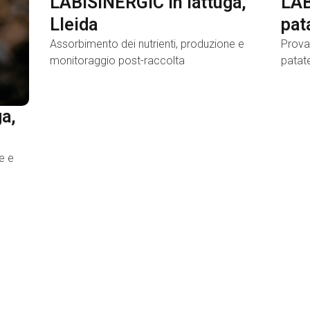
LABISINERGIC in lattuga,
LAB
Lleida
pat
Assorbimento dei nutrienti, produzione e
Prova
monitoraggio post-raccolta
patat
a,
e e