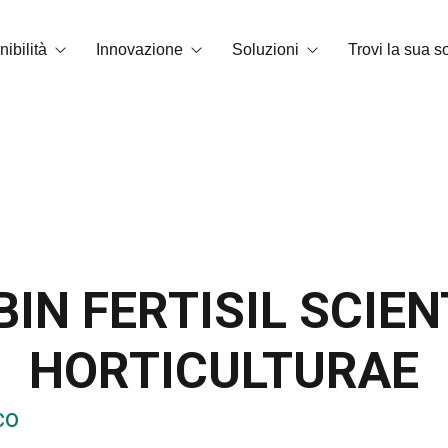
ibilità
Innovazione
Soluzioni
Trovi la sua s
di carbonio
Tecnologia OrganiCore
Biostimolazione
mbiente e certificazioni
R&S&I
Correttori di carenza
Smart Tech
NPK solubile in acqua
Storie di successo
Fertilizzanti granulari e microgranu
BIN FERTISIL SCIEN
Ammendanti
HORTICULTURAE
Sostanze di base
Miglioratori del suolo
co
NPK fogliari