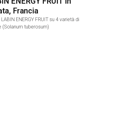
IN ENERGY FRUIT in
ata, Francia
 LABIN ENERGY FRUIT su 4 varietà di
e (Solanum tuberosum)