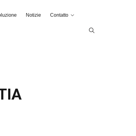
oluzione
Notizie
Contatto
Contatto
Labin nel mondo
lari
TIA