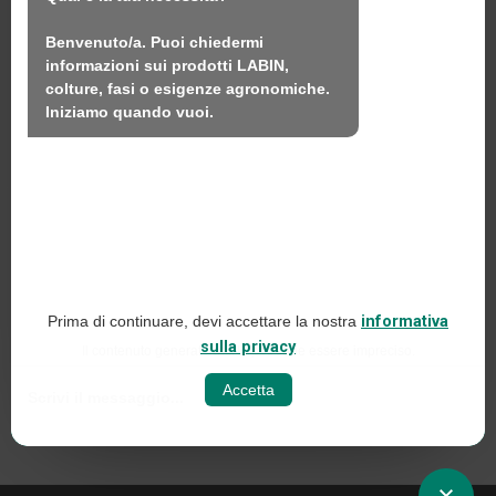
Sostenibilità
Benvenuto/a. Puoi chiedermi 
Contatto
informazioni sui prodotti LABIN, 
colture, fasi o esigenze agronomiche.

Iniziamo quando vuoi.
LABIN PRODUCTS S.L.
C/ Alemania, 10 (08700) Igualada, Barcellona
(Spagna)
+34 93 803 19 66
Avviso legale
Prima di continuare, devi accettare la nostra
informativa
Politica sui social media
sulla privacy
Il contenuto generato dall'IA potrebbe essere impreciso.
Informativa sulla privacy del web
Accetta
Politica sui cookie