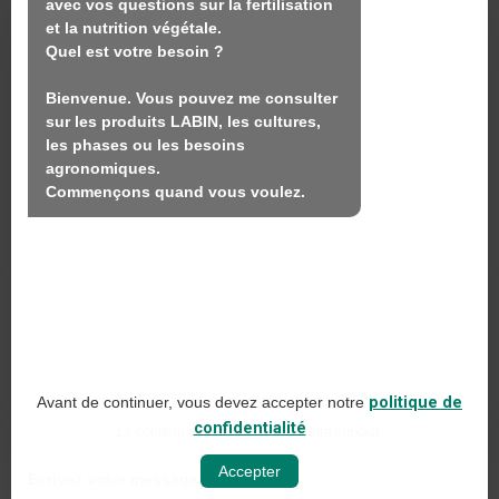
avec vos questions sur la fertilisation 
Nous
et la nutrition végétale.

Quel est votre besoin ?

Produits
Bienvenue. Vous pouvez me consulter 
Durabilité
sur les produits LABIN, les cultures, 
Contact
les phases ou les besoins 
agronomiques.

Commençons quand vous voulez.
LABIN PRODUCTS S.L.
C/ Alemania, 10 (08700) Igualada, Barcelona
(Espagne)
+34 93 803 19 66
Avis juridique
Avant de continuer, vous devez accepter notre
politique de
Politique en matière de médias sociaux
confidentialité
Le contenu généré par l'IA peut être inexact.
Politique de confidentialité sur le web
Accepter