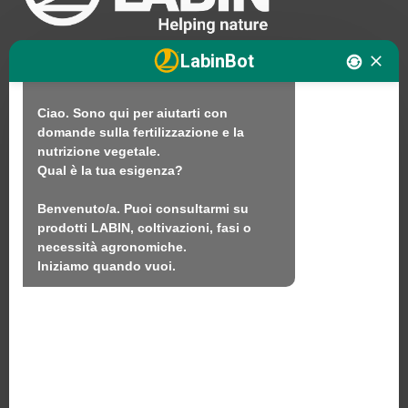
Ciao. Sono LABINbot, l'assistente 
tecnico di nutrizione vegetale di 
LABIN.

LabinBot
In cosa posso aiutarti?

Ciao. Sono qui per aiutarti con 
Noi
domande sulla fertilizzazione e la 
nutrizione vegetale.

Prodotti
Qual è la tua esigenza?

Sostenibilità
Benvenuto/a. Puoi consultarmi su 
Contatto
prodotti LABIN, coltivazioni, fasi o 
necessità agronomiche.

Iniziamo quando vuoi.
LABIN PRODUCTS S.L.
C/ Alemania, 10 (08700) Igualada, Barcellona
(Spagna)
+34 93 803 19 66