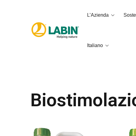
L’Azienda
Sosten
Italiano
Chi siamo
Impronta 
Servizi
Qualità, a
Codice etico
العربية
Català
Biostimolazi
English
Français
Español