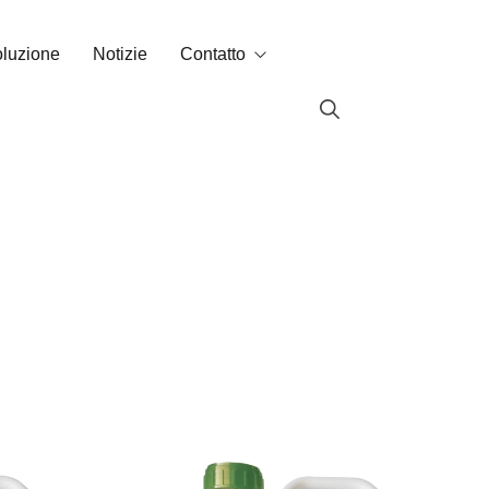
oluzione
Notizie
Contatto
Contatto
Labin nel mondo
lari