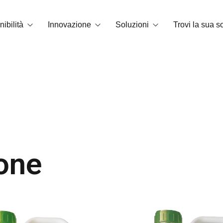
ibilità
Innovazione
Soluzioni
Trovi la sua s
di carbonio
Tecnologia OrganiCore
Biostimolazione
mbiente e certificazioni
R&S&I
Correttori di carenza
Smart Tech
NPK solubile in acqua
Storie di successo
Fertilizzanti granulari e microgranu
one
Ammendanti
Sostanze di base
Miglioratori del suolo
NPK fogliari