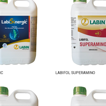
Specialità
Complementi
Chelati
Ecologico
IC
LABIFOL SUPERAMINO