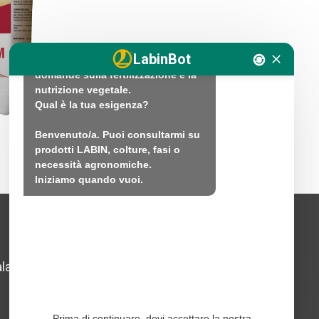
tecnico di nutrizione vegetale di 
LABIN.

Come posso aiutarti?

LabinBot
Ciao. Sono qui per aiutarti con 
domande sulla fertilizzazione e la 
nutrizione vegetale.

Qual è la tua esigenza?

Benvenuto/a. Puoi consultarmi su 
prodotti LABIN, colture, fasi o 
necessità agronomiche.

Iniziamo quando vuoi.
Avviso legale
lada,
Politica sui social media
Informativa sulla privacy del
Prima di continuare, devi accettare la nostra