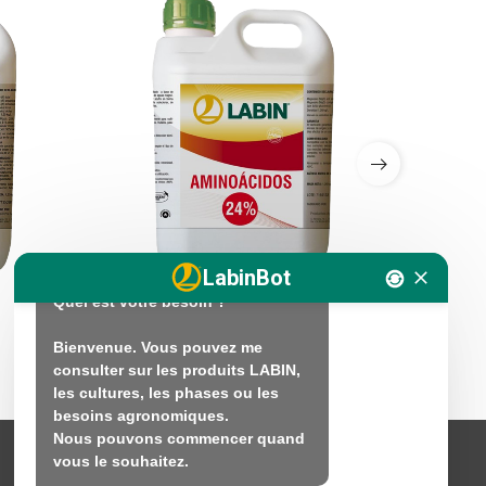
Bonjour. Je suis LABINbot, 
l'assistant technique en nutrition 
végétale de LABIN.

Comment puis-je vous aider ?

Bonjour. Je suis là pour vous 
aider avec vos questions sur la 
fertilisation et la nutrition 
LabinBot
végétale.

Quel est votre besoin ?

LABIN AMINOÁCIDOS 24%
LABIFOL
Bienvenue. Vous pouvez me 
consulter sur les produits LABIN, 
les cultures, les phases ou les 
besoins agronomiques.

Nous pouvons commencer quand 
vous le souhaitez.