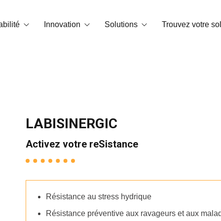
bilité
Innovation
Solutions
Trouvez votre so
te carbone
Technologie OrganiCore
Biostimulation
 environnement et certifications
R&D&I
Correcteurs de carence
Smart Tech
NPK soluble dans l’eau
LABISINERGIC
Histoires de réussite
Engrais granulés et microgranulés
Activez votre reSistance
Amendements
Substances de base
Résistance au stress hydrique
Conditionneurs de sol
Résistance préventive aux ravageurs et aux mala
NPK foliaires