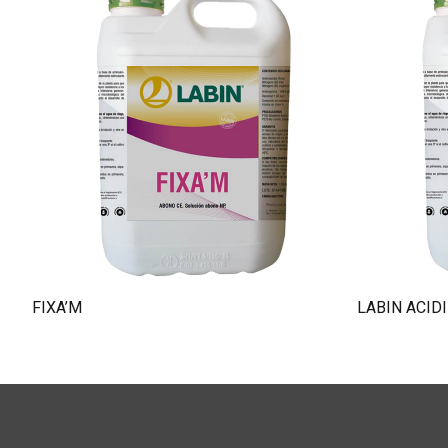
Português
FIXA’M
LABIN ACID