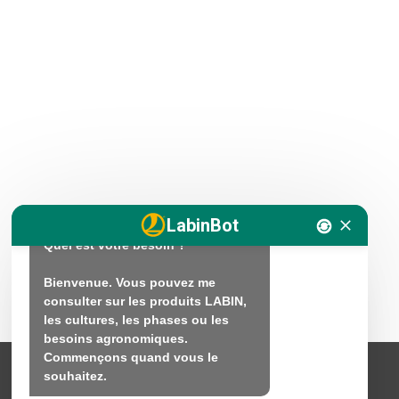
Bonjour. Je suis LABINbot, 
l'assistant technique en nutrition 
végétale de LABIN.

Comment puis-je vous aider ?

Bonjour. Je suis là pour vous 
aider avec vos questions sur la 
fertilisation et la nutrition des 
LabinBot
plantes.

Quel est votre besoin ?

Bienvenue. Vous pouvez me 
consulter sur les produits LABIN, 
les cultures, les phases ou les 
besoins agronomiques.

Commençons quand vous le 
souhaitez.