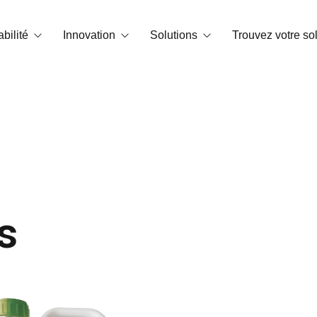
bilité
Innovation
Solutions
Trouvez votre so
te carbone
Technologie OrganiCore
Biostimulation
 environnement et certifications
R&D&I
Correcteurs de carence
Smart Tech
NPK soluble dans l’eau
Histoires de réussite
Engrais granulés et microgranulés
s
Amendements
Substances de base
Conditionneurs de sol
NPK foliaires