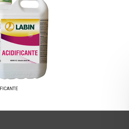
Spécialités
Compléments
Chélates
Agriculture biologique
IFICANTE