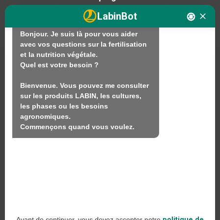
LABIN.

Comment puis-je vous aider ?

LabinBot
Bonjour. Je suis là pour vous aider 
avec vos questions sur la fertilisation 
Nous
et la nutrition végétale.

Quel est votre besoin ?

Produits
Bienvenue. Vous pouvez me consulter 
Durabilité
sur les produits LABIN, les cultures, 
Contact
les phases ou les besoins 
agronomiques.

Commençons quand vous voulez.
LABIN PRODUCTS S.L.
C/ Alemania, 10 (08700) Igualada, Barcelona
(Espagne)
+34 93 803 19 66
Avis juridique
Avant de continuer, vous devez accepter notre
politique de