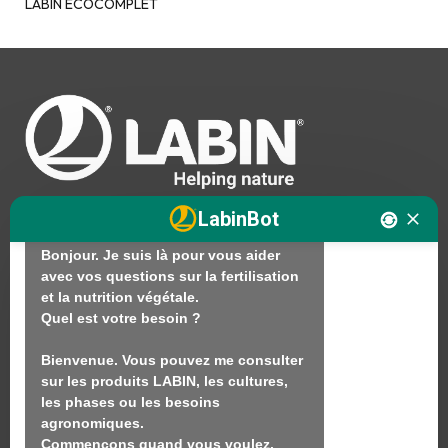
LABIN ECOCOMPLET
Bonjour. Je suis LABINbot, l'assistant 
technique en nutrition végétale de 
LABIN.

En quoi puis-je vous aider ?

LabinBot
Bonjour. Je suis là pour vous aider 
avec vos questions sur la fertilisation 
Nous
et la nutrition végétale.

Quel est votre besoin ?

Produits
Bienvenue. Vous pouvez me consulter 
Durabilité
sur les produits LABIN, les cultures, 
Contact
les phases ou les besoins 
agronomiques.

Commençons quand vous voulez.