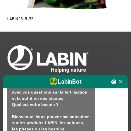
LABIN 15-5-35
Bonjour. Je suis LABINbot, l'assistant 
technique en nutrition végétale de 
LABIN.

En quoi puis-je vous aider ?

LabinBot
Bonjour. Je suis là pour vous aider 
avec vos questions sur la fertilisation 
et la nutrition des plantes.

Nous
Quel est votre besoin ?

Produits
Bienvenue. Vous pouvez me consulter 
sur les produits LABIN, les cultures, 
Durabilité
les phases ou les besoins 