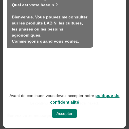
Quel est votre besoin ?

Produits
Bienvenue. Vous pouvez me consulter 
Durabilité
sur les produits LABIN, les cultures, 
Contact
les phases ou les besoins 
agronomiques.

Commençons quand vous voulez.
LABIN PRODUCTS S.L.
C/ Alemania, 10 (08700) Igualada, Barcelona
(Espagne)
+34 93 803 19 66
Avis juridique
Avant de continuer, vous devez accepter notre
politique de
Politique en matière de médias sociaux
confidentialité
Le contenu généré par l'IA peut être inexact.
Politique de confidentialité sur le web
Accepter
Politique en matière de cookies