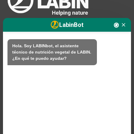
v
e
:
LabinBot
Nosotros
Hola. Soy LABINbot, el asistente 
técnico de nutrición vegetal de LABIN.

Productos
¿En qué te puedo ayudar?
Sostenibilidad
Contacto
PRODUCTOS LABIN S.L.
C/ Alemania, 10 (08700) Igualada, Barcelona
(Spain)
+34 93 803 19 66