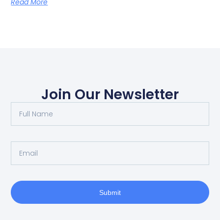
Read More
Join Our Newsletter
Submit
A
l