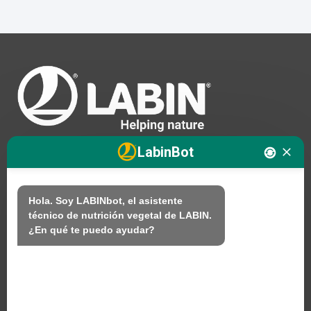
t
e
r
n
a
t
i
v
e
:
LabinBot
Nosotros
Hola. Soy LABINbot, el asistente 
técnico de nutrición vegetal de LABIN.

Productos
¿En qué te puedo ayudar?
Sostenibilidad
Contacto