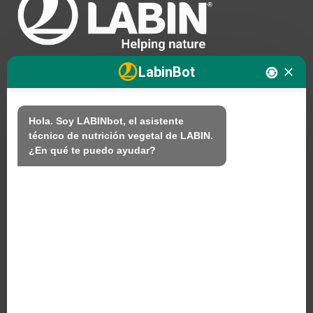
LabinBot
Nosotros
Hola. Soy LABINbot, el asistente 
técnico de nutrición vegetal de LABIN.

Productos
¿En qué te puedo ayudar?
Sostenibilidad
Contacto
PRODUCTOS LABIN S.L.
C/ Alemania, 10 (08700) Igualada, Barcelona
(Spain)
+34 93 803 19 66