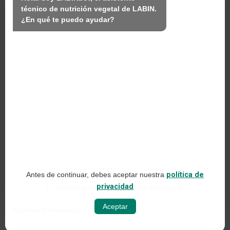
técnico de nutrición vegetal de LABIN.

Productos
¿En qué te puedo ayudar?
Sostenibilidad
Contacto
PRODUCTOS LABIN S.L.
C/ Alemania, 10 (08700) Igualada, Barcelona
(Spain)
+34 93 803 19 66
Aviso legal
Antes de continuar, debes aceptar nuestra
política de
Política de redes sociales
privacidad
El contenido generado con IA puede ser inexacto.
Política de privacidad web
Aceptar
Política de cookies