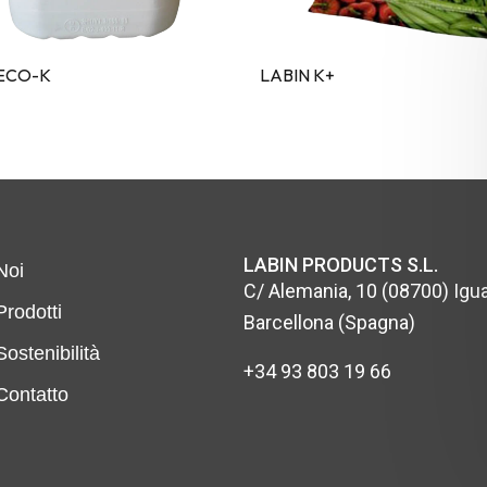
 ECO-K
LABIN K+
LABIN PRODUCTS S.L.
Noi
C/ Alemania, 10 (08700) Igua
Prodotti
Barcellona (Spagna)
Sostenibilità
+34 93 803 19 66
Contatto