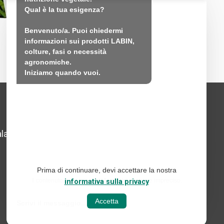
Qual è la tua esigenza?

Benvenuto/a. Puoi chiedermi 
LABIECO-MAG
LABIFOL
informazioni sui prodotti LABIN, 
colture, fasi o necessità 
agronomiche.

Iniziamo quando vuoi.
Avviso legale
lada,
Politica sui social media
Informativa sulla privacy del
Prima di continuare, devi accettare la nostra
web
Il contenuto generato dall'IA potrebbe essere impreciso.
informativa sulla privacy
Politica sui cookie
Accetta