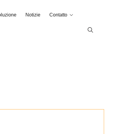
oluzione
Notizie
Contatto
Contatto
Labin nel mondo
lari