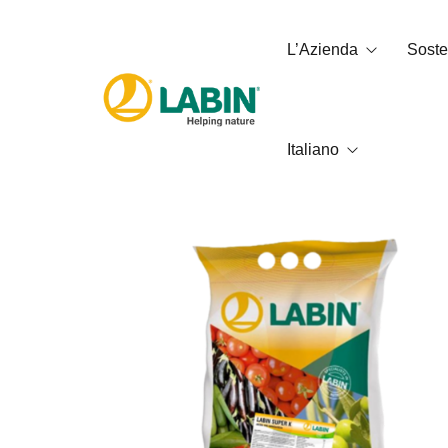
L’Azienda
Sosten
Italiano
Chi siamo
Impronta 
Servizi
Qualità, a
Codice etico
العربية
Català
English
Français
Español