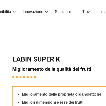
ibilità
Innovazione
Soluzioni
Trovi la sua s
di carbonio
Tecnologia OrganiCore
Biostimolazione
mbiente e certificazioni
R&S&I
Correttori di carenza
Smart Tech
NPK solubile in acqua
LABIN SUPER K
Storie di successo
Fertilizzanti granulari e microgranu
Miglioramento della qualità dei frutti
Ammendanti
Sostanze di base
Miglioramento delle proprietà organolettiche
Miglioratori del suolo
Migliori dimensioni e rese dei frutti
NPK fogliari