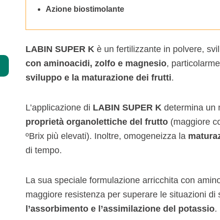
Azione biostimolante
Specialità
Complementi
LABIN SUPER K
è un fertilizzante in polvere, s
Chelati
con aminoacidi, zolfo e magnesio
, particolarme
sviluppo e la maturazione dei frutti
.
Ecologico
L’applicazione di
LABIN SUPER K
determina un 
proprietà organolettiche del frutto
(maggiore co
ºBrix più elevati). Inoltre, omogeneizza la
matura
di tempo.
La sua speciale formulazione arricchita con amino
maggiore resistenza per superare le situazioni di
l’assorbimento e l’assimilazione del potassio
.