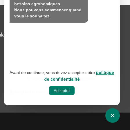
besoins agronomiques.

Nous pouvons commencer quand 
vous le souhaitez.
Avis juridique
lada,
Politique en matière de
médias sociaux
Politique de confidentialité
sur le web
Avant de continuer, vous devez accepter notre
politique
Politique en matière de
Le contenu généré par l'IA peut être inexact.
de confidentialité
cookies
Accepter