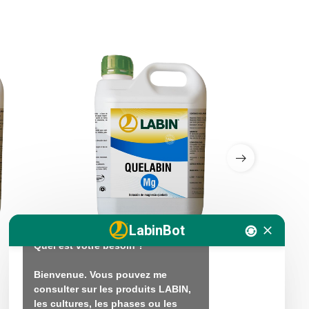
Bonjour. Je suis LABINbot, 
l'assistant technique en nutrition 
végétale de LABIN.

Comment puis-je vous aider ?

Bonjour. Je suis là pour vous 
aider avec vos questions sur la 
fertilisation et la nutrition 
LabinBot
végétale.

Quel est votre besoin ?

QUELABIN Mg
QUELABI
Bienvenue. Vous pouvez me 
consulter sur les produits LABIN, 
les cultures, les phases ou les 