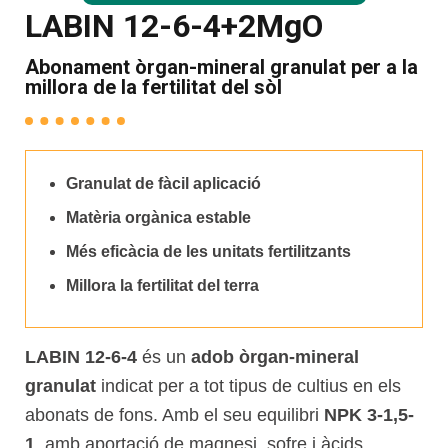
LABIN 12-6-4+2MgO
Abonament òrgan-mineral granulat per a la
millora de la fertilitat del sòl
Granulat de fàcil aplicació
Matèria orgànica estable
Més eficàcia de les unitats fertilitzants
Millora la fertilitat del terra
LABIN
12-6-4
és un
adob
òrgan-mineral
granulat
indicat per a tot tipus de cultius en els
abonats de fons. Amb el seu equilibri
NPK 3-1,5-
1
, amb aportació de magnesi, sofre i àcids