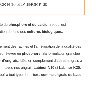
INOR N-10 et LABINOR K-30
rte du
phosphore et du calcium
et qui est
sation de fond des
cultures biologiques.
ppement des racines et l’amélioration de la qualité des
neur élevée en
phosphore
. Sa formulation granulée
r d’engrais
. Idéal en complément d’autres engrais à
ison avec nos engrais
Labinor N10
et
Labinor K30,
iqué à tout type de culture,
comme engrais de base