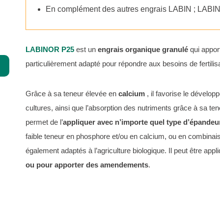
En complément des autres engrais LABIN ; LAB
Spécialités
Compléments
LABINOR P25
est un
engrais organique granulé
qui appo
Chélates
particulièrement adapté pour répondre aux besoins de fertili
Agriculture biologique
Grâce à sa teneur élevée en
calcium
, il favorise le dévelo
cultures, ainsi que l’absorption des nutriments grâce à sa te
permet de l’
appliquer avec n’importe quel type d’épandeu
faible teneur en phosphore et/ou en calcium, ou en combina
également adaptés à l’agriculture biologique. Il peut être appl
ou pour apporter des amendements
.