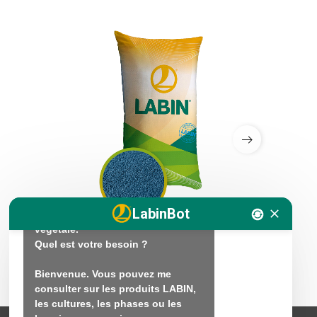
Bonjour. Je suis LABINbot, 
l'assistant technique en nutrition 
végétale de LABIN.

En quoi puis-je vous aider ?

Bonjour. Je suis là pour vous 
aider avec vos questions sur la 
LabinBot
fertilisation et la nutrition 
végétale.

MICRO 12-30-8S
LABIN 8-
Quel est votre besoin ?

Bienvenue. Vous pouvez me 
consulter sur les produits LABIN, 
les cultures, les phases ou les 