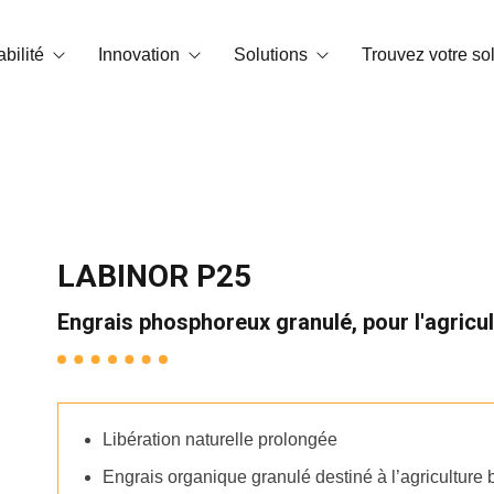
bilité
Innovation
Solutions
Trouvez votre so
te carbone
Technologie OrganiCore
Biostimulation
 environnement et certifications
R&D&I
Correcteurs de carence
Smart Tech
NPK soluble dans l’eau
LABINOR P25
Histoires de réussite
Engrais granulés et microgranulés
Engrais phosphoreux granulé, pour l'agricu
Amendements
Substances de base
Libération naturelle prolongée
Conditionneurs de sol
Engrais organique granulé destiné à l’agriculture 
NPK foliaires