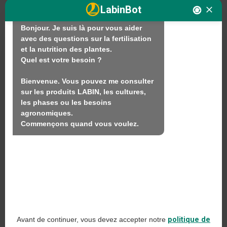
En quoi puis-je vous aider ?

LabinBot
Bonjour. Je suis là pour vous aider 
avec des questions sur la fertilisation 
Nous
et la nutrition des plantes.

Quel est votre besoin ?

Produits
Bienvenue. Vous pouvez me consulter 
Durabilité
sur les produits LABIN, les cultures, 
Contact
les phases ou les besoins 
agronomiques.

Commençons quand vous voulez.
LABIN PRODUCTS S.L.
C/ Alemania, 10 (08700) Igualada, Barcelona
(Espagne)
+34 93 803 19 66
Avis juridique
Avant de continuer, vous devez accepter notre
politique de