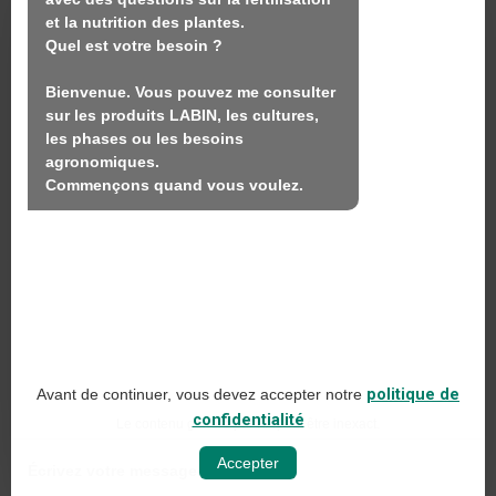
Nous
et la nutrition des plantes.

Quel est votre besoin ?

Produits
Bienvenue. Vous pouvez me consulter 
Durabilité
sur les produits LABIN, les cultures, 
Contact
les phases ou les besoins 
agronomiques.

Commençons quand vous voulez.
LABIN PRODUCTS S.L.
C/ Alemania, 10 (08700) Igualada, Barcelona
(Espagne)
+34 93 803 19 66
Avis juridique
Avant de continuer, vous devez accepter notre
politique de
Politique en matière de médias sociaux
confidentialité
Le contenu généré par l'IA peut être inexact.
Politique de confidentialité sur le web
Accepter