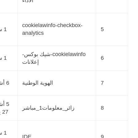
الأداء
cookielawinfo-checkbox-
5
1 سنة
analytics
cookielawinfo-شيك بوكس-
6
1 سنة
إعلانات
7
الهوية الوطنية
6 أشهر
5 أ
8
زائر_معلومات1_مباشر
27 يوم
1 
IDE
9