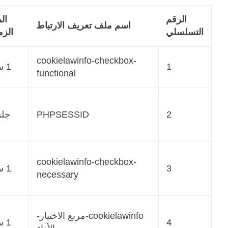
الرقم
ال
اسم ملف تعريف الارتباط
التسلسلي
الزم
cookielawinfo-checkbox-
1
1 سنة
functional
2
PHPSESSID
جل
cookielawinfo-checkbox-
3
1 سنة
necessary
cookielawinfo-مربع الاختيار-
4
1 سنة