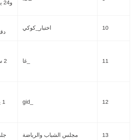
و24 يوماً
10
اختبار_كوكي
دقي
11
_غا
2 سنة
12
_gid
1 يوم
13
مجلس الشباب والرياضة
جل