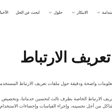
تدامة
الابتكار
حلول
ابحث عن الحل
الأخبا
ربونية
تقنية OrganiCore
التحفيز الحيوي
اتص
بيئة والشهادات
مصححات القصور
البحث والتطوير والابتكار
لاب
عريف الارتباط
مادة NPK غير قابلة للذوبان في الماء
التكنولوجيا الذكية
قصص النجاح
الأسمدة الحبيبية والحبيبية الدقيقة
التعديلات
لومات واضحة ودقيقة حول ملفات تعريف الارتباط المستخدمة 
المواد الأساسية
ريف الارتباط الخاصة بطرف ثالث لتحسين خدماتنا، وتخصيص مو
مكيفات أرضية
مشاكل من أجل تحسينه، وإجراء القياسات وإحصاءات الاستخدام،
حمضيات غير كيتونية ورقية