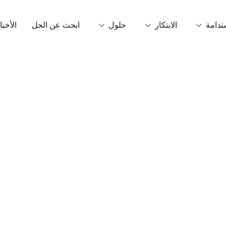
تدامة
الابتكار
حلول
ابحث عن الحل
الأخبا
ربونية
تقنية OrganiCore
التحفيز الحيوي
اتص
بيئة والشهادات
مصححات القصور
البحث والتطوير والابتكار
لاب
مادة NPK غير قابلة للذوبان في الماء
التكنولوجيا الذكية
قصص النجاح
الأسمدة الحبيبية والحبيبية الدقيقة
التعديلات
المواد الأساسية
مكيفات أرضية
حمضيات غير كيتونية ورقية