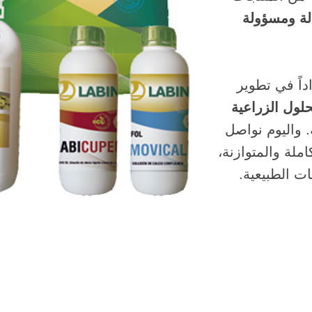
لة ومسؤولة
داً في تطوير
حلول الزراعية
. واليوم نواصل
ملة والمتوازنة،
ات الطبيعية.