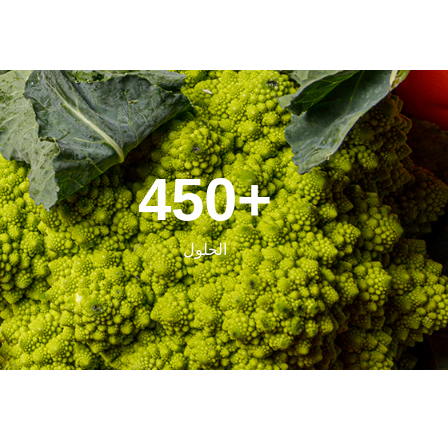
450
+
الحلول