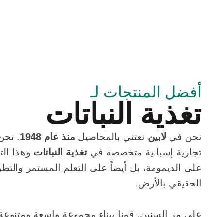
أفضل المنتجات لـ
تغذية النباتات
نحن في
لابين
نعتني بالمحاصيل
منذ عام 1948
. نحن
تجارية إسبانية متخصصة في
تغذية النباتات
وهذا الت
على الديمومة، بل أيضاً على التعلم المستمر والتطور
الحقيقي بالأرض.
على مر السنين، قمنا ببناء مجموعة واسعة ومتنوعة