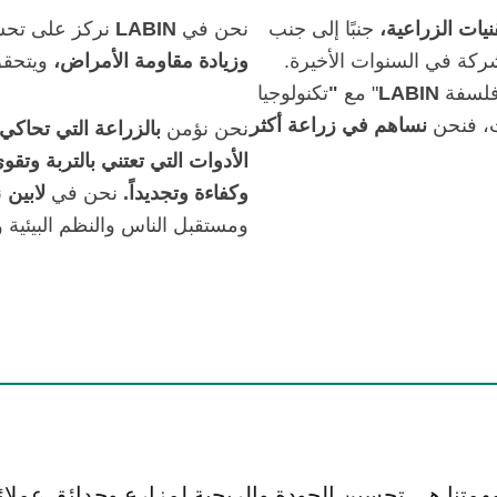
نيات الزراعية،
جنبًا إلى جنب
نحن في
LABIN
نركز على تحس
لشركة في السنوات الأخيرة.
وزيادة مقاومة الأمراض،
ويتحقق
لسفة
LABIN
" مع
"
تكنولوجيا
ت، فنحن
نساهم في زراعة أكثر
نحن نؤمن
بالزراعة التي تحاكي ا
الأدوات التي تعتني بالتربة وت
وكفاءة وتجديداً.
نحن في
لابين
ن
ومستقبل الناس والنظم البيئية 
همتنا هي تحسين الجودة والربحية لمزارع وحدائق عملائنا