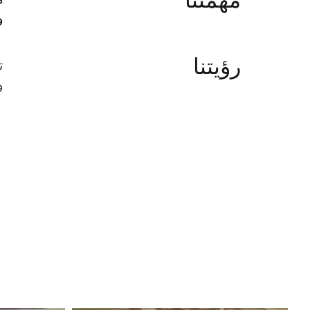
مهمتنا
و
رؤيتنا
ت
و