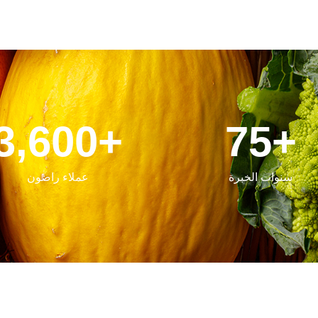
3,600
+
75
+
سنوات الخبرة
عملاء راضون