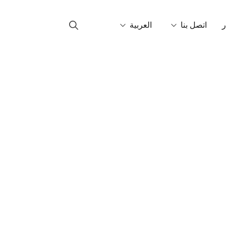
ر
اتصل بنا
العربية
ل بنا
Català
ين في العالم
English
Français
Italiano
Español
Português