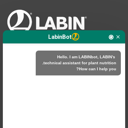
LabinBot
Hello. I am LABINbot, LABIN's 
نحن
How can I help you?
المنتجات
الاستدامة
اتصل بنا
منتجات لابين ش.م.ل.
C/ Alemania, 10 (08700) إيغوالادا، برشلونة (إسبانيا)