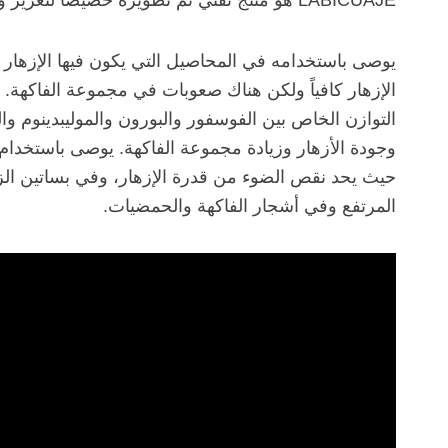
LABICUAJE هو منتج تقني تم تطويره خصيصاً لتعزيز وتحفيز الإزهار ومجموع الثمار.
التخصصات
يوصى باستخدامه في المحاصيل التي يكون فيها الإزهار عام
المكملات
الإزهار كافياً ولكن هناك صعوبات في مجموعة الفاكهة.
الكيلات
التوازن الخاص بين الفوسفور والبورون والموليبدينوم وال
إيكولوجياً
حيث يحد نقص الضوء من قدرة الإزهار، وفي بساتين الزي
المرتفع وفي أشجار الفاكهة والحمضيات.