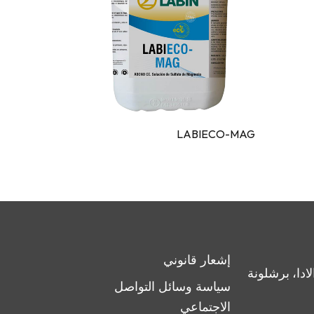
AGNESICO
LABIECO-MAG
إشعار قانوني
C/ Alemani) إيغوالادا، برشلونة
سياسة وسائل التواصل
الاجتماعي