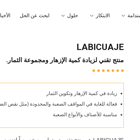
تدامة
الابتكار
حلول
ابحث عن الحل
الأخبا
LABICUAJE
ربونية
تقنية OrganiCore
التحفيز الحيوي
اتص
منتج تقني لزيادة كمية الإزهار ومجموعة الثمار.
بيئة والشهادات
مصححات القصور
البحث والتطوير والابتكار
لاب
مادة NPK غير قابلة للذوبان في الماء
التكنولوجيا الذكية
قصص النجاح
الأسمدة الحبيبية والحبيبية الدقيقة
زيادة في كمية الإزهار وتكوين الثمار
التعديلات
فعالة للغاية في المواقف الصعبة والمحدودة (مثل نقص الضو
المواد الأساسية
مناسبة للأصناف والأنواع الصعبة
مكيفات أرضية
حمضيات غير كيتونية ورقية