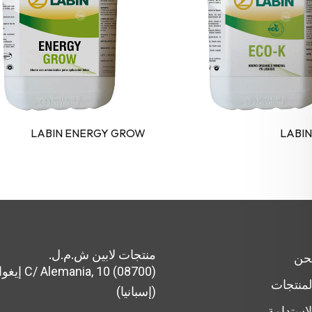
LABIN ENERGY GROW
LABIN
منتجات لابين ش.م.ل.
حن
a, 10 (08700
لمنتجات
(إسبانيا)
لاستدامة