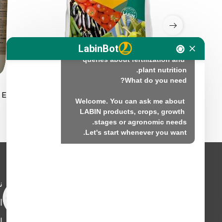
technical assistant for plant 
LabinBot
Hello. I'm here to help you with 
queries about fertilization and 
 ECO-K
LABIFOL MZP-94
Welcome. You can ask me about 
LABIN products, crops, growth 
Let's start whenever you want.
ن
ا
ا