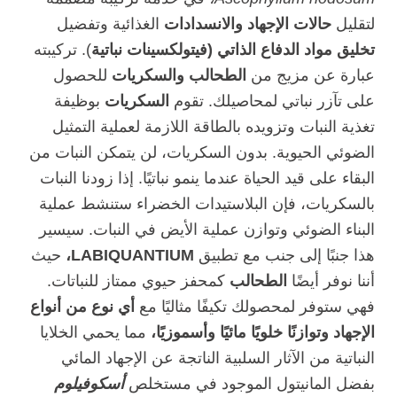
لتقليل
حالات الإجهاد
والانسدادات
الغذائية وتفضيل
تخليق مواد الدفاع الذاتي (فيتولكسينات نباتية
). تركيبته
عبارة عن مزيج من
الطحالب والسكريات
للحصول
على تآزر نباتي لمحاصيلك. تقوم
السكريات
بوظيفة
تغذية النبات وتزويده بالطاقة اللازمة لعملية التمثيل
الضوئي الحيوية. بدون السكريات، لن يتمكن النبات من
البقاء على قيد الحياة عندما ينمو نباتيًا. إذا زودنا النبات
بالسكريات، فإن البلاستيدات الخضراء ستنشط عملية
البناء الضوئي وتوازن عملية الأيض في النبات. سيسير
هذا جنبًا إلى جنب مع تطبيق
LABIQUANTIUM،
حيث
أننا نوفر أيضًا
الطحالب
كمحفز حيوي ممتاز للنباتات.
فهي ستوفر لمحصولك تكيفًا مثاليًا مع
أي نوع من أنواع
الإجهاد وتوازنًا خلويًا مائيًا وأسموزيًا،
مما يحمي الخلايا
النباتية من الآثار السلبية الناتجة عن الإجهاد المائي
بفضل المانيتول الموجود في مستخلص
أسكوفيلوم