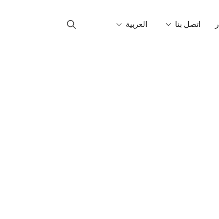
ر
اتصل بنا
العربية
ل بنا
Català
ين في العالم
English
Français
Italiano
Español
Português