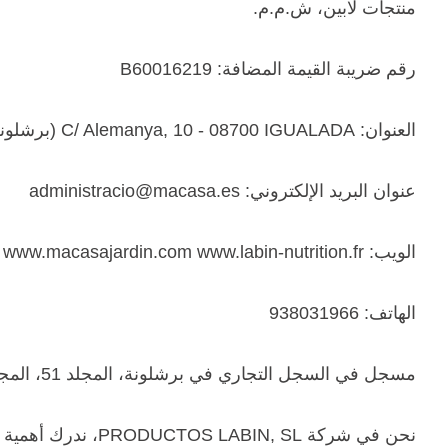
منتجات لابين، ش.م.م.
رقم ضريبة القيمة المضافة: B60016219
العنوان: C/ Alemanya, 10 - 08700 IGUALADA (برشلونة)
عنوان البريد الإلكتروني: administracio@macasa.es
الويب: www.labin.net www.macasajardin.com www.labin-nutrition.fr
الهاتف: 938031966
مسجل في السجل التجاري في برشلونة، المجلد 51، المجلد 21987، الصفحة B-30538، النقش الأول.
نحن في شركة PRODUCTOS LABIN, SL، ندرك أهمية حماية معلوماتك الشخصية ونلتزم بالتعامل معها بمسؤولية ووفقاً لقوانين حماية البيانات.