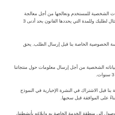
انات الشخصية للمستخدم ونعالجها من أجل معالجة
وإدارة طلبه أو استفساره أو أي طلب يتم تقديمه من خلال هذا النموذج. سنحتفظ بهذه البيانات للفترة الزمنية اللازمة للامتثال لطلبك وللمدة التي يحددها القانون بحد أدنى 3
سة الخصوصية الخاصة بنا قبل إرسال الطلب. يحق
وم بجمع ومعالجة بياناته الشخصية من أجل إرسال معلومات حول منتجاتنا
نا قبل الاشتراك في النشرة الإخبارية في النموذج
اءً على الموافقة قبل سحبها.
صول إلى منطقة الخدمة الخاصة به وإبلاغه بأنشطتنا،