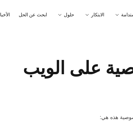
تدامة
الابتكار
حلول
ابحث عن الحل
الأخبا
ربونية
تقنية OrganiCore
التحفيز الحيوي
اتص
بيئة والشهادات
مصححات القصور
البحث والتطوير والابتكار
لاب
ية على الويب
مادة NPK غير قابلة للذوبان في الماء
التكنولوجيا الذكية
قصص النجاح
الأسمدة الحبيبية والحبيبية الدقيقة
التعديلات
المواد الأساسية
صوصية هذه هي:
مكيفات أرضية
حمضيات غير كيتونية ورقية