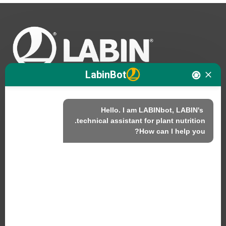
LabinBot
Hello. I am LABINbot, LABIN's 
نحن
How can I help you?
المنتجات
الاستدامة
اتصل بنا
منتجات لابين ش.م.ل.
C/ Alemania, 10 (08700) إيغوالادا، برشلونة (إسبانيا)